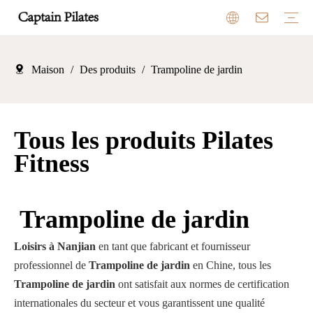
Maison
/
Des produits
/
Trampoline de jardin
Équipement Pilates
Trampoline
Balançoire enfant
Équipement de camping en plein air
Commentaires
Salle d'exposition
Avantages
Marché
Tous les produits Pilates
Fitness
Trampoline de jardin
Loisirs à Nanjian
en tant que fabricant et fournisseur
professionnel de
Trampoline de jardin
en Chine, tous les
Trampoline de jardin
ont satisfait aux normes de certification
internationales du secteur et vous garantissent une qualité